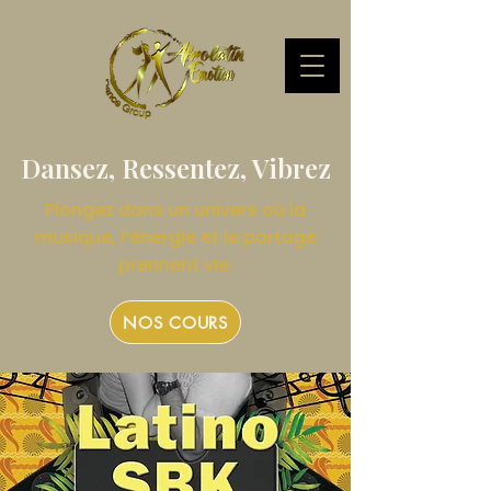
Dansez, Ressentez, Vibrez
Plongez dans un univers où la
musique, l’énergie et le partage
prennent vie.
NOS COURS