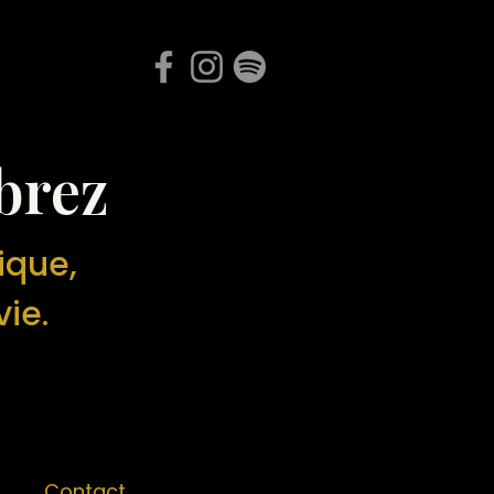
brez
ique,
vie.
Contact