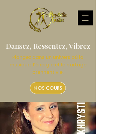
Dansez, Ressentez, Vibrez
Plongez dans un univers où la
musique, l’énergie et le partage
prennent vie.
NOS COURS