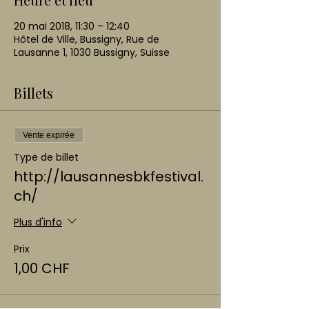
20 mai 2018, 11:30 – 12:40
Hôtel de Ville, Bussigny, Rue de
Lausanne 1, 1030 Bussigny, Suisse
Billets
Vente expirée
Type de billet
http://lausannesbkfestival.
ch/
Plus d'info
Prix
1,00 CHF