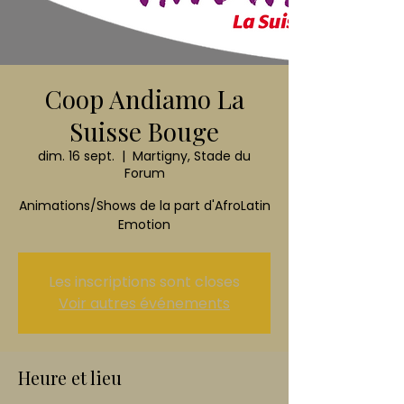
Coop Andiamo La
Suisse Bouge
dim. 16 sept.
  |  
Martigny, Stade du
Forum
Animations/Shows de la part d'AfroLatin
Emotion
Les inscriptions sont closes
Voir autres événements
Heure et lieu