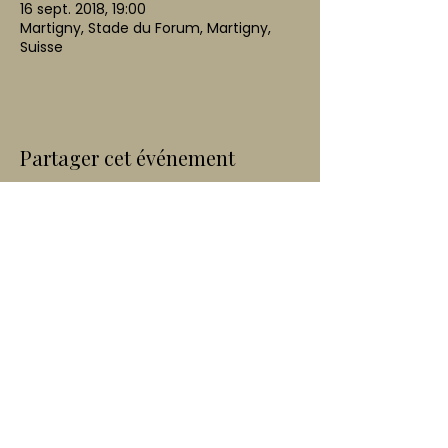
16 sept. 2018, 19:00
Martigny, Stade du Forum, Martigny,
Suisse
Partager cet événement
Afrolatin Emotion
Rue Principale 12
1902 Evionnaz
afrolatinemotion@gmail.com
+41 79 903 50 32